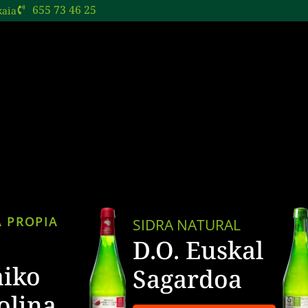
655 73 46 25
kaia
ERRAR
BRIR
SITAS
ISITAS
ESERVAS
ESERVAS
 PROPIA
SIDRA NATURAL
D.O. Euskal
aiko
Sagardoa
olina